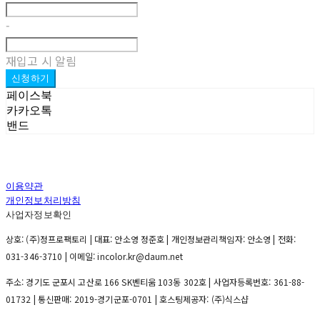
-
재입고 시 알림
신청하기
페이스북
카카오톡
밴드
이용약관
개인정보처리방침
사업자정보확인
상호: (주)정프로팩토리 | 대표: 안소영 정준호 | 개인정보관리책임자: 안소영 | 전화:
031-346-3710 | 이메일: incolor.kr@daum.net
주소: 경기도 군포시 고산로 166 SK벤티움 103동 302호 | 사업자등록번호:
361-88-
01732
| 통신판매:
2019-경기군포-0701
| 호스팅제공자: (주)식스샵