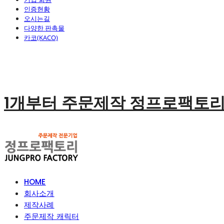
인증현황
오시는길
다양한 판촉물
카코(KACO)
1개부터 주문제작 정프로팩토
HOME
회사소개
제작사례
주문제작 캐릭터