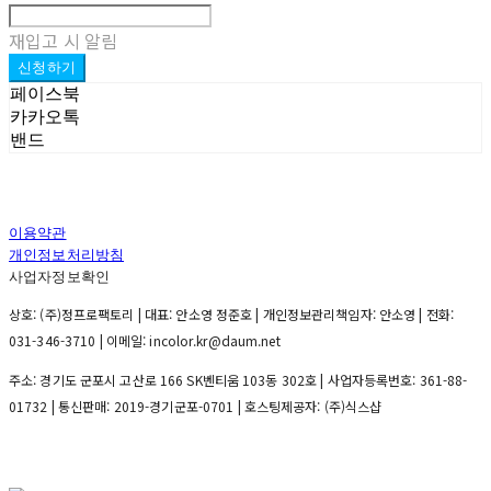
재입고 시 알림
신청하기
페이스북
카카오톡
밴드
이용약관
개인정보처리방침
사업자정보확인
상호: (주)정프로팩토리 | 대표: 안소영 정준호 | 개인정보관리책임자: 안소영 | 전화:
031-346-3710 | 이메일: incolor.kr@daum.net
주소: 경기도 군포시 고산로 166 SK벤티움 103동 302호 | 사업자등록번호:
361-88-
01732
| 통신판매:
2019-경기군포-0701
| 호스팅제공자: (주)식스샵