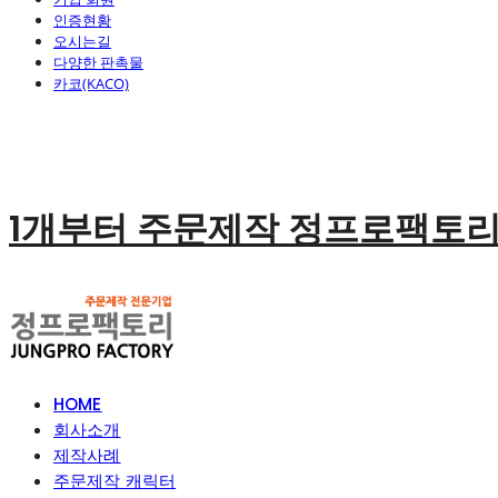
인증현황
오시는길
다양한 판촉물
카코(KACO)
1개부터 주문제작 정프로팩토
HOME
회사소개
제작사례
주문제작 캐릭터