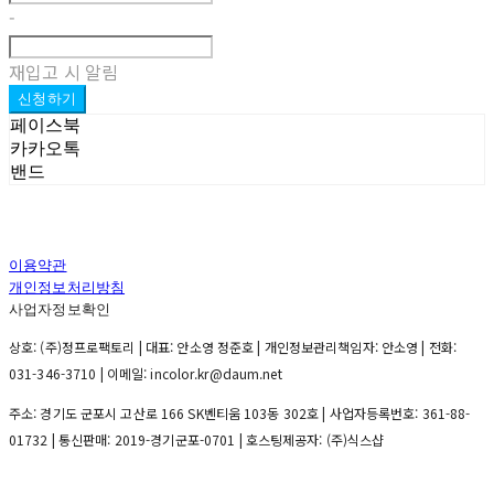
-
재입고 시 알림
신청하기
페이스북
카카오톡
밴드
이용약관
개인정보처리방침
사업자정보확인
상호: (주)정프로팩토리 | 대표: 안소영 정준호 | 개인정보관리책임자: 안소영 | 전화:
031-346-3710 | 이메일: incolor.kr@daum.net
주소: 경기도 군포시 고산로 166 SK벤티움 103동 302호 | 사업자등록번호:
361-88-
01732
| 통신판매:
2019-경기군포-0701
| 호스팅제공자: (주)식스샵